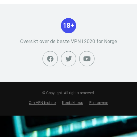
18+
Oversikt over de beste VPN i 2020 for Norge
© Copyright. All rights reserved.
Om VPN-test.no
Kontakt oss
Personvern