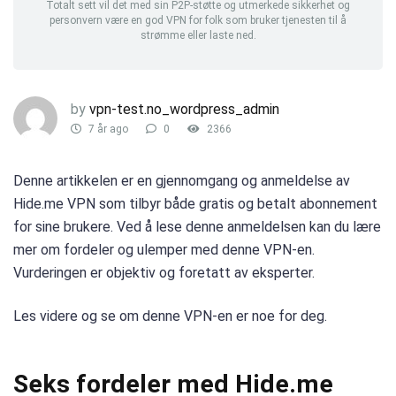
Totalt sett vil det med sin P2P-støtte og utmerkede sikkerhet og
personvern være en god VPN for folk som bruker tjenesten til å
strømme eller laste ned.
by
vpn-test.no_wordpress_admin
7 år ago
0
2366
Denne artikkelen er en gjennomgang og anmeldelse av
Hide.me VPN som tilbyr både gratis og betalt abonnement
for sine brukere. Ved å lese denne anmeldelsen kan du lære
mer om fordeler og ulemper med denne VPN-en.
Vurderingen er objektiv og foretatt av eksperter.
Les videre og se om denne VPN-en er noe for deg.
Seks fordeler med Hide.me