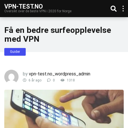
VPN-TEST.NO
Oversikt over de beste VPN i 2020 for Norge
Få en bedre surfeopplevelse
med VPN
Guider
by
vpn-test.no_wordpress_admin
6 år ago
0
1318