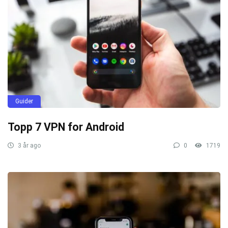
Guider
Topp 7 VPN for Android
3 år ago
0
1719