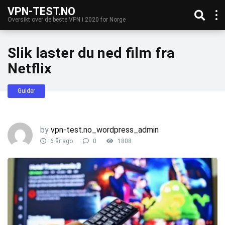
VPN-TEST.NO
Oversikt over de beste VPN i 2020 for Norge
Slik laster du ned film fra
Netflix
Guider
by
vpn-test.no_wordpress_admin
6 år ago
0
1808