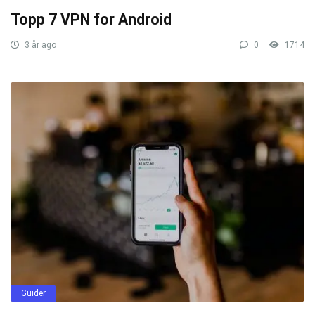
Topp 7 VPN for Android
3 år ago
0
1714
Guider