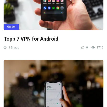
Guider
Topp 7 VPN for Android
3 år ago
0
1716