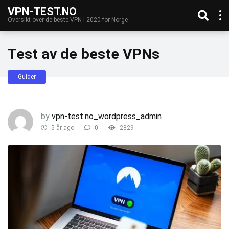
VPN-TEST.NO
Oversikt over de beste VPN i 2020 for Norge
Test av de beste VPNs
Guider
by
vpn-test.no_wordpress_admin
5 år ago
0
2829