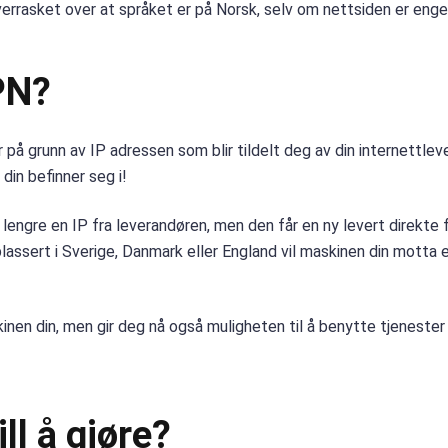
verrasket over at språket er på Norsk, selv om nettsiden er enge
PN?
på grunn av IP adressen som blir tildelt deg av din internettlev
din befinner seg i!
lengre en IP fra leverandøren, men den får en ny levert direkte 
lassert i Sverige, Danmark eller England vil maskinen din motta 
kinen din, men gir deg nå også muligheten til å benytte tjeneste
ll å gjøre?