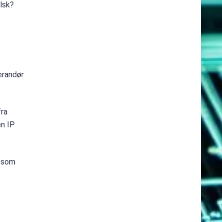
lsk?
erandør.
fra
en IP
r som