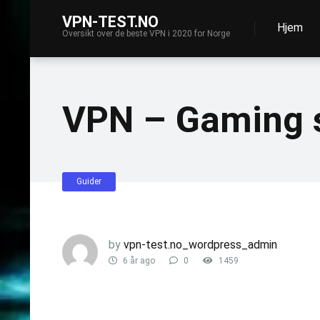
VPN-TEST.NO
Hjem
Oversikt over de beste VPN i 2020 for Norge
VPN – Gaming s
Guider
by
vpn-test.no_wordpress_admin
6 år ago
0
1459