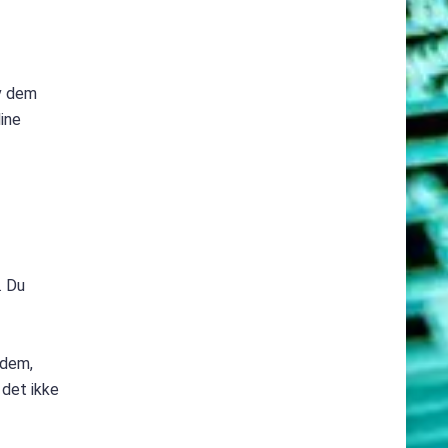
v dem
ine
. Du
ldem,
 det ikke