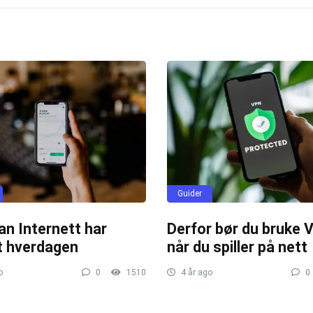
Guider
an Internett har
Derfor bør du bruke 
t hverdagen
når du spiller på nett
o
0
1510
4 år ago
0