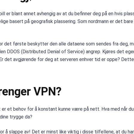
ll er blant annet avhengig av at du befinner deg på en hvis plass
engelige basert på geografisk plassering. Som nordmann er det ba
For det første beskytter den alle dataene som sendes fra deg, 
 den DDOS (Distributed Denial of Service) angrep. Kjøres det ege
Er det avgjørende for deg at serveren enhver tid er oppe? Dette
trenger VPN?
t er et behov for å konstant kunne være på nett. Hva med når du
 dine trygge da?
r å slappe av! Det er minst like viktig i disse tilfellene, at du ha