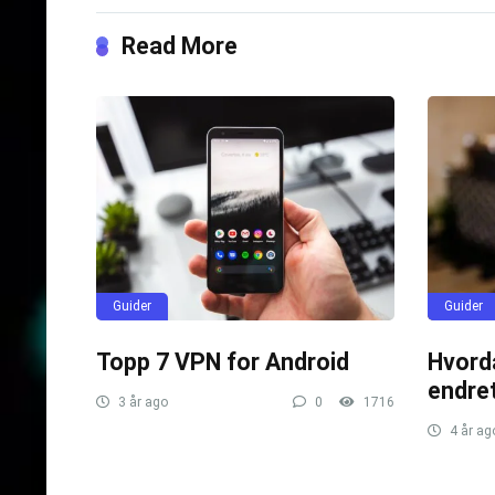
Read More
Guider
Guider
Topp 7 VPN for Android
Hvord
endre
3 år ago
0
1716
4 år ag