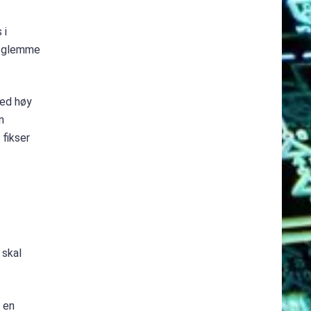
 i
re glemme
med høy
n
 fikser
 skal
r en