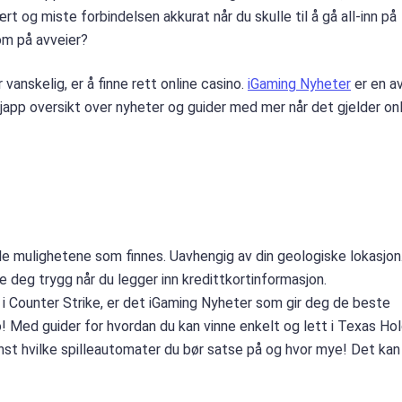
ært og miste forbindelsen akkurat når du skulle til å gå all-inn på
om på avveier?
vanskelig, er å finne rett online casino.
iGaming Nyheter
er en a
japp oversikt over nyheter og guider med mer når det gjelder onl
lle mulighetene som finnes. Uavhengig av din geologiske lokasjon
 deg trygg når du legger inn kredittkortinformasjon.
B i Counter Strike, er det iGaming Nyheter som gir deg de beste
 Med guider for hvordan du kan vinne enkelt og lett i Texas Ho
minst hvilke spilleautomater du bør satse på og hvor mye! Det kan